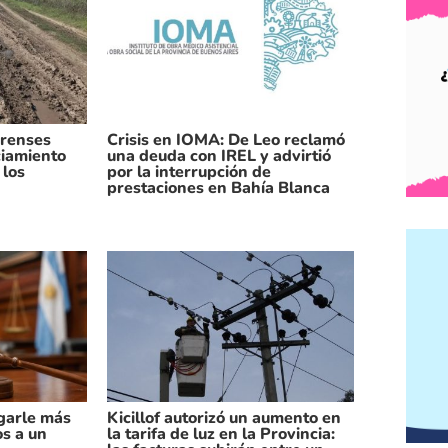
erenses
Crisis en IOMA: De Leo reclamó
ciamiento
una deuda con IREL y advirtió
 los
por la interrupción de
prestaciones en Bahía Blanca
garle más
Kicillof autorizó un aumento en
os a un
la tarifa de luz en la Provincia: