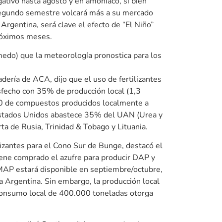
gativo hasta agosto y en amoníaco, si bien
segundo semestre volcará más a su mercado
Argentina, será clave el efecto de “El Niño”
próximos meses.
úmedo) que la meteorología pronostica para los
ería de ACA, dijo que el uso de fertilizantes
sfecho con 35% de producción local (1,3
00 de compuestos producidos localmente a
, Estados Unidos abastece 35% del UAN (Urea y
a de Rusia, Trinidad & Tobago y Lituania.
lizantes para el Cono Sur de Bunge, destacó el
tiene comprado el azufre para producir DAP y
MAP estará disponible en septiembre/octubre,
a Argentina. Sin embargo, la producción local
consumo local de 400.000 toneladas otorga