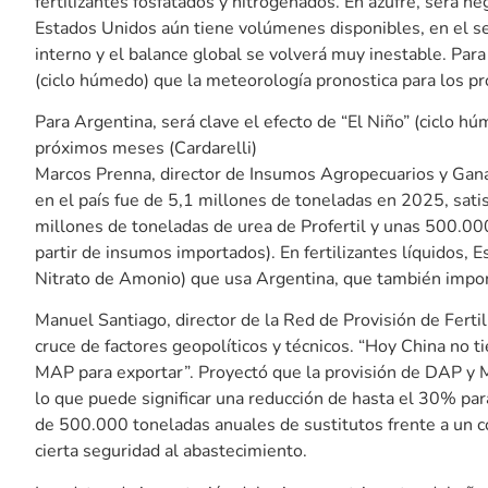
fertilizantes fosfatados y nitrogenados. En azufre, será ne
Estados Unidos aún tiene volúmenes disponibles, en el 
interno y el balance global se volverá muy inestable. Para 
(ciclo húmedo) que la meteorología pronostica para los 
Para Argentina, será clave el efecto de “El Niño” (ciclo h
próximos meses (Cardarelli)
Marcos Prenna, director de Insumos Agropecuarios y Ganad
en el país fue de 5,1 millones de toneladas en 2025, sati
millones de toneladas de urea de Profertil y unas 500.0
partir de insumos importados). En fertilizantes líquidos
Nitrato de Amonio) que usa Argentina, que también import
Manuel Santiago, director de la Red de Provisión de Ferti
cruce de factores geopolíticos y técnicos. “Hoy China no 
MAP para exportar”. Proyectó que la provisión de DAP y 
lo que puede significar una reducción de hasta el 30% par
de 500.000 toneladas anuales de sustitutos frente a un 
cierta seguridad al abastecimiento.