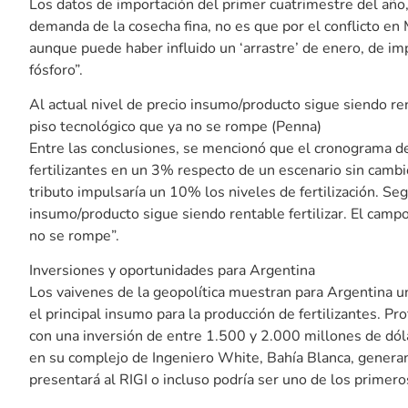
Los datos de importación del primer cuatrimestre del año,
demanda de la cosecha fina, no es que por el conflicto e
aunque puede haber influido un ‘arrastre’ de enero, de im
fósforo”.
Al actual nivel de precio insumo/producto sigue siendo ren
piso tecnológico que ya no se rompe (Penna)
Entre las conclusiones, se mencionó que el cronograma de 
fertilizantes en un 3% respecto de un escenario sin cambio
tributo impulsaría un 10% los niveles de fertilización. Se
insumo/producto sigue siendo rentable fertilizar. El camp
no se rompe”.
Inversiones y oportunidades para Argentina
Los vaivenes de la geopolítica muestran para Argentina un
el principal insumo para la producción de fertilizantes. Pr
con una inversión de entre 1.500 y 2.000 millones de dól
en su complejo de Ingeniero White, Bahía Blanca, generan
presentará al RIGI o incluso podría ser uno de los primer