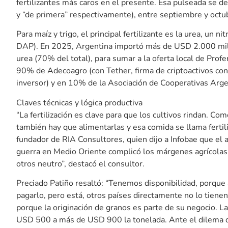
fertilizantes más caros en el presente. Esa pulseada se def
y “de primera” respectivamente), entre septiembre y octubr
Para maíz y trigo, el principal fertilizante es la urea, un n
DAP). En 2025, Argentina importó más de USD 2.000 mil
urea (70% del total), para sumar a la oferta local de Prof
90% de Adecoagro (con Tether, firma de criptoactivos con
inversor) y en 10% de la Asociación de Cooperativas Arg
Claves técnicas y lógica productiva
“La fertilización es clave para que los cultivos rindan. Com
también hay que alimentarlas y esa comida se llama fertili
fundador de RIA Consultores, quien dijo a Infobae que el a
guerra en Medio Oriente complicó los márgenes agrícolas.
otros neutro”, destacó el consultor.
Preciado Patiño resaltó: “Tenemos disponibilidad, porque a
pagarlo, pero está, otros países directamente no lo tien
porque la originación de granos es parte de su negocio. La
USD 500 a más de USD 900 la tonelada. Ante el dilema de