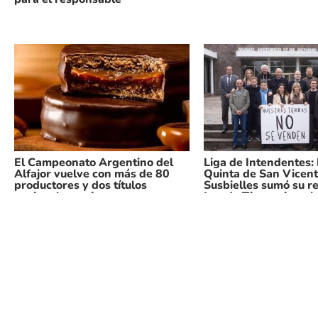
El Campeonato Argentino del
Liga de Intendentes:
Alfajor vuelve con más de 80
Quinta de San Vicent
productores y dos títulos
Susbielles sumó su r
nacionales en juego
Ley de Tierras impul
Milei
Inicio
Locales
Noticias
Deportes
Edi