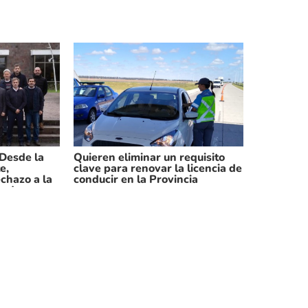
 Desde la
Quieren eliminar un requisito
e,
clave para renovar la licencia de
echazo a la
conducir en la Provincia
sada por
torial
Dicen