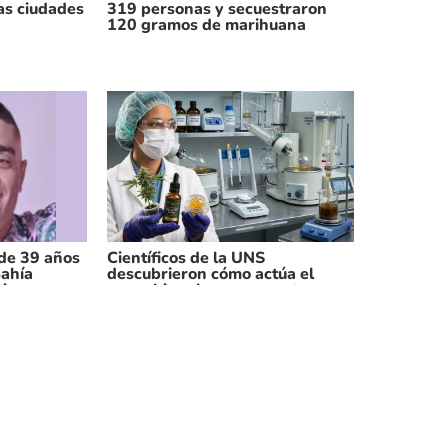
las ciudades
319 personas y secuestraron
120 gramos de marihuana
de 39 años
Científicos de la UNS
Bahía
descubrieron cómo actúa el
tima vez en
cannabis sobre un receptor
clave del cerebro
torial
Dicen