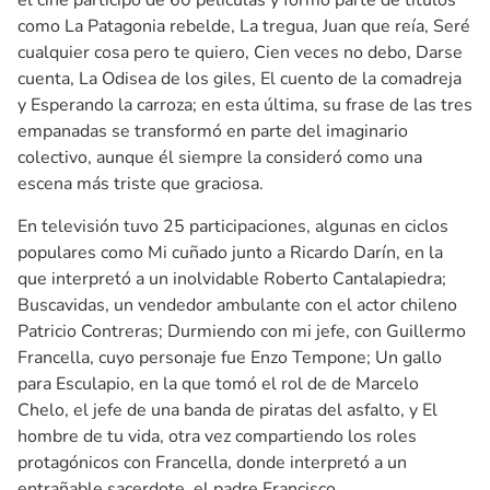
el cine participó de 60 películas y formó parte de títulos
como La Patagonia rebelde, La tregua, Juan que reía, Seré
cualquier cosa pero te quiero, Cien veces no debo, Darse
cuenta, La Odisea de los giles, El cuento de la comadreja
y Esperando la carroza; en esta última, su frase de las tres
empanadas se transformó en parte del imaginario
colectivo, aunque él siempre la consideró como una
escena más triste que graciosa.
En televisión tuvo 25 participaciones, algunas en ciclos
populares como Mi cuñado junto a Ricardo Darín, en la
que interpretó a un inolvidable Roberto Cantalapiedra;
Buscavidas, un vendedor ambulante con el actor chileno
Patricio Contreras; Durmiendo con mi jefe, con Guillermo
Francella, cuyo personaje fue Enzo Tempone; Un gallo
para Esculapio, en la que tomó el rol de de Marcelo
Chelo, el jefe de una banda de piratas del asfalto, y El
hombre de tu vida, otra vez compartiendo los roles
protagónicos con Francella, donde interpretó a un
entrañable sacerdote, el padre Francisco.